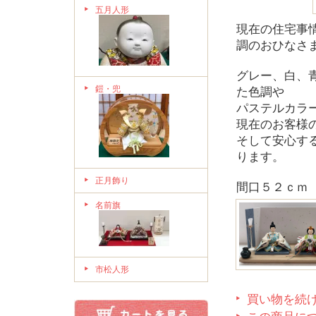
五月人形
現在の住宅事
調のおひなさ
グレー、白、
鎧・兜
た色調や
パステルカラ
現在のお客様
そして安心す
ります。
正月飾り
間口５２ｃｍ
名前旗
市松人形
買い物を続