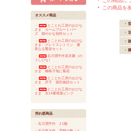
この商品に
この商品を
オススメ商品
・ 
・
とことわ工房のおひな
さま カームブルートパー
・ 
ズ 穏やかな知性セット
・
とことわ工房のおひな
・ 
さま グレイスシトリン 優
美なる繁栄セット
・ 
・
石川潤平作直衣雛（の
うしひな）
・
とことわ工房のおひな
さま 柳格子地に菊花
・
とことわ工房のおひな
さま 芥子 源氏物語セット
・
とことわ工房のおひな
さま 京14番萌葱ピンク
売れ筋商品
・石川潤平作 J-1雛
・石川泰大作 雲鶴の舞（う