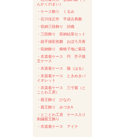
んかくのまい）
・ケース飾り くるみ
・石川佳正作 平成古典雛
・収納三段飾り 詩織
・三段飾り 収納結菜セット
・総手描彩色雛 おぼろ月夜
・収納飾り 柳格子地に菊花
・衣裳着ケース 円 芥子親
王ケース
・衣裳着ケース 陽（はる）
・衣裳着ケース ときめきバ
イオレット
・衣裳着ケース 三寸紫（と
ことわ工房）
・親王飾り ひなの
・親王飾り みづきA
・とことわ工房 ケース入り
刺繍親王飾り
・衣裳着ケース アイナ